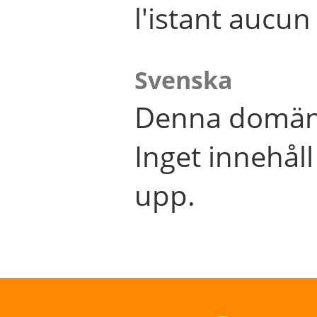
l'istant aucu
Svenska
Denna domän 
Inget innehål
upp.